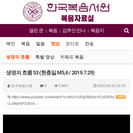
열린 문
복음
감추인 만나
복음지
|
|
|
메인
복음
말씀
영상
오디오
찬송
생명의 흐름
특별 영상
키워드 복음
생명의 흐름 53 (현충일 M5,6 / 2019.7.29)
한국복음서원
0
5,863
2020.06.26 10:14
https://www.youtube.com/watch?v=nKUYloFqj38&list=PLbGR6a
1,879
cLoMyihtPS36Vs…