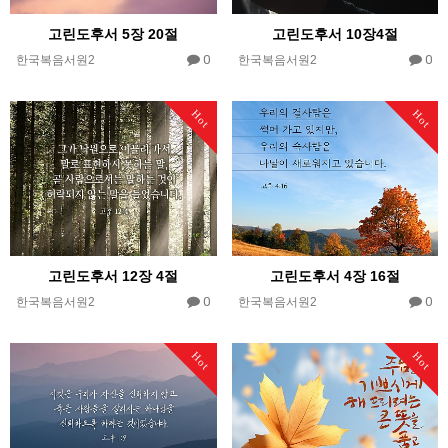
고린도후서 5장 20절
고린도후서 10장4절
0
0
한국복음서원2
한국복음서원2
Hot
Hot
고린도후서 12장 4절
고린도후서 4장 16절
0
0
한국복음서원2
한국복음서원2
Hot
Hot