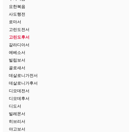
요한복음
사도행전
로마서
고린도전서
고린도후서
갈라디아서
에베소서
빌립보서
골로새서
데살로니가전서
데살로니가후서
디모데전서
디모데후서
디도서
빌레몬서
히브리서
야고보서