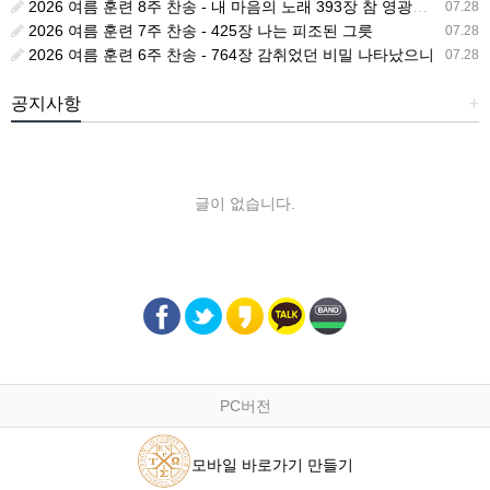
2026 여름 훈련 8주 찬송 - 내 마음의 노래 393장 참 영광스런 우리 왕
07.28
2026 여름 훈련 7주 찬송 - 425장 나는 피조된 그릇
07.28
2026 여름 훈련 6주 찬송 - 764장 감취었던 비밀 나타났으니
07.28
공지사항
+
글이 없습니다.
PC버전
모바일 바로가기 만들기