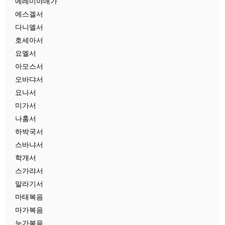
예레미야애가
에스겔서
다니엘서
호세아서
요엘서
아모스서
오바댜서
요나서
미가서
나훔서
하박국서
스바냐서
학개서
스가랴서
말라기서
마태복음
마가복음
누가복음