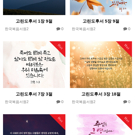
고린도후서 1장 9절
고린도후서 5장 9절
0
0
한국복음서원2
한국복음서원2
Hot
Hot
고린도후서 7장 3절
고린도후서 3장 18절
0
0
한국복음서원2
한국복음서원2
Hot
Hot