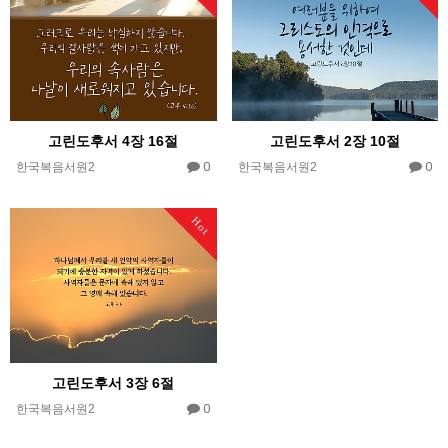
고린도후서 4장 16절
고린도후서 2장 10절
0
0
한국복음서원2
한국복음서원2
Hot
고린도후서 3장 6절
0
한국복음서원2