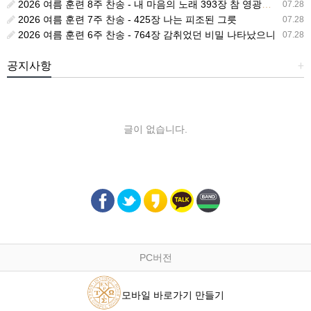
2026 여름 훈련 8주 찬송 - 내 마음의 노래 393장 참 영광스런 우리 왕
07.28
2026 여름 훈련 7주 찬송 - 425장 나는 피조된 그릇
07.28
2026 여름 훈련 6주 찬송 - 764장 감취었던 비밀 나타났으니
07.28
공지사항
+
글이 없습니다.
PC버전
모바일 바로가기 만들기