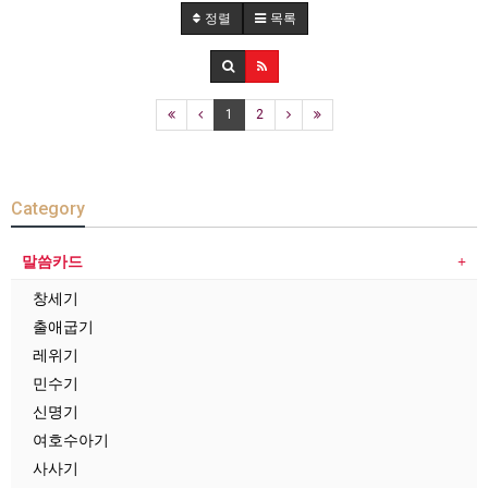
정렬
목록
1
2
Category
말씀카드
창세기
출애굽기
레위기
민수기
신명기
여호수아기
사사기