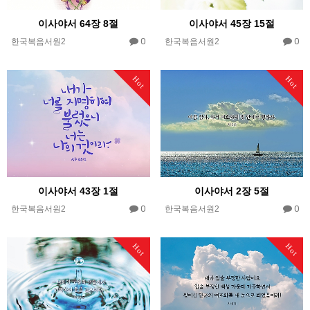
이사야서 64장 8절
이사야서 45장 15절
0
0
한국복음서원2
한국복음서원2
Hot
Hot
이사야서 43장 1절
이사야서 2장 5절
0
0
한국복음서원2
한국복음서원2
Hot
Hot