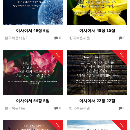
이사야서 49장 6절
이사야서 49장 15절
0
0
한국복음서원2
한국복음서원
Hot
Hot
이사야서 54장 5절
이사야서 22장 22절
0
0
한국복음서원
한국복음서원
Hot
Hot