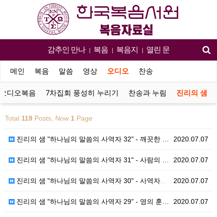
감추인 만나
복음
복음지
열린 문
|
|
|
메인
복음
말씀
영상
오디오
찬송
오디오복음
7차집회 풍성히 누리기
찬송과 누림
진리의 샘
Total
119
Posts, Now
1
Page
진리의 샘 "하나님의 말씀의 사역자 32" - 깨끗한 …
2020.07.07
진리의 샘 "하나님의 말씀의 사역자 31" - 사람의 …
2020.07.07
진리의 샘 "하나님의 말씀의 사역자 30" - 사역자의…
2020.07.07
진리의 샘 "하나님의 말씀의 사역자 29" - 영의 훈…
2020.07.07