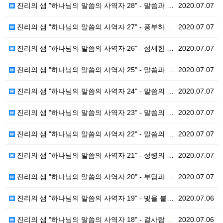
진리의 샘 "하나님의 말씀의 사역자 28" - 말씀과 …
2020.07.07
진리의 샘 "하나님의 말씀의 사역자 27" - 풍부하고…
2020.07.07
진리의 샘 "하나님의 말씀의 사역자 26" - 섬세한 …
2020.07.07
진리의 샘 "하나님의 말씀의 사역자 25" - 말씀과 …
2020.07.07
진리의 샘 "하나님의 말씀의 사역자 24" - 말씀의 …
2020.07.07
진리의 샘 "하나님의 말씀의 사역자 23" - 말씀의 …
2020.07.07
진리의 샘 "하나님의 말씀의 사역자 22" - 말씀의 …
2020.07.07
진리의 샘 "하나님의 말씀의 사역자 21" - 성령의 …
2020.07.07
진리의 샘 "하나님의 말씀의 사역자 20" - 부담과 …
2020.07.07
진리의 샘 "하나님의 말씀의 사역자 19" - 빛을 붙…
2020.07.06
진리의 샘 "하나님의 말씀의 사역자 18" - 겉사람의…
2020.07.06