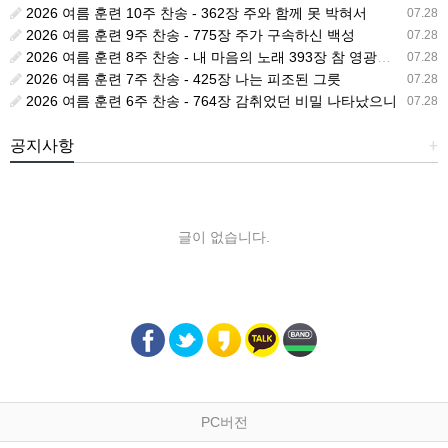
2026 여름 훈련 10주 찬송 - 362장 주와 함께 못 박혀서
07.28
2026 여름 훈련 9주 찬송 - 775장 주가 구속하신 백성
07.28
2026 여름 훈련 8주 찬송 - 내 마음의 노래 393장 참 영광스런 우리 왕
07.28
2026 여름 훈련 7주 찬송 - 425장 나는 피조된 그릇
07.28
2026 여름 훈련 6주 찬송 - 764장 감취었던 비밀 나타났으니
07.28
공지사항
+
글이 없습니다.
PC버전