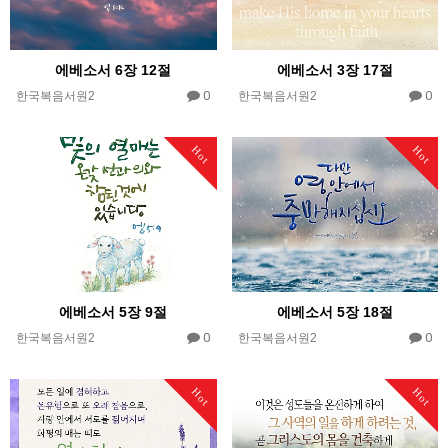
에베소서 6장 12절
에베소서 3장 17절
0
0
한국복음서원2
한국복음서원2
Hot
Hot
에베소서 5장 9절
에베소서 5장 18절
0
0
한국복음서원2
한국복음서원2
Hot
Hot