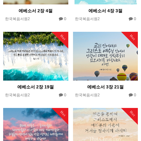
에베소서 2장 4절
에베소서 4장 3절
0
0
한국복음서원2
한국복음서원2
Hot
Hot
에베소서 2장 19절
에베소서 3장 21절
0
0
한국복음서원2
한국복음서원2
Hot
Hot