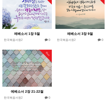
에베소서 1장 5절
에베소서 3장 9절
0
0
한국복음서원2
한국복음서원2
Hot
에베소서 2장 21-22절
0
한국복음서원2