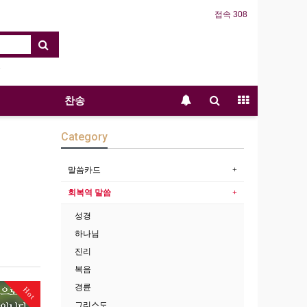
접속 308
찬송
Category
말씀카드
회복역 말씀
성경
하나님
진리
복음
경륜
Hot
그리스도