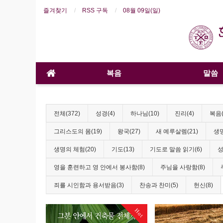
즐겨찾기
RSS 구독
08월 09일(일)
복음
말씀
전체(372)
성경(4)
하나님(10)
진리(4)
복음(
그리스도의 몸(19)
왕국(27)
새 예루살렘(21)
생명
생명의 체험(20)
기도(13)
기도로 말씀 읽기(6)
성
영을 훈련하고 영 안에서 봉사함(8)
주님을 사랑함(8)
죄를 시인함과 용서받음(3)
찬송과 찬미(5)
헌신(8)
Hot