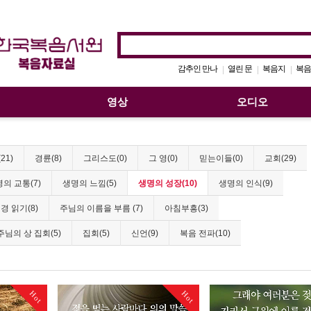
감추인 만나
열린 문
복음지
복음
|
|
|
영상
오디오
21)
경륜(8)
그리스도(0)
그 영(0)
믿는이들(0)
교회(29)
의 교통(7)
생명의 느낌(5)
생명의 성장(10)
생명의 인식(9)
경 읽기(8)
주님의 이름을 부름 (7)
아침부흥(3)
주님의 상 집회(5)
집회(5)
신언(9)
복음 전파(10)
Hot
Hot