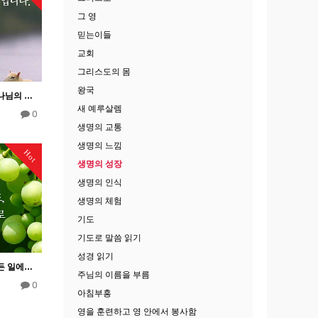
그 영
믿는이들
교회
그리스도의 몸
왕국
생명의 성장 7―우리는 하나님의 말씀의 젖으로부터 양육받음으로써 자라야 한다.
새 예루살렘
0
생명의 교통
생명의 느낌
Hot
생명의 성장
생명의 인식
생명의 체험
기도
기도로 말씀 읽기
성경 읽기
생명의 성장 3―우리는 모든 일에서 그리스도 안에서 자라야 한다.
주님의 이름을 부름
0
아침부흥
영을 훈련하고 영 안에서 봉사함