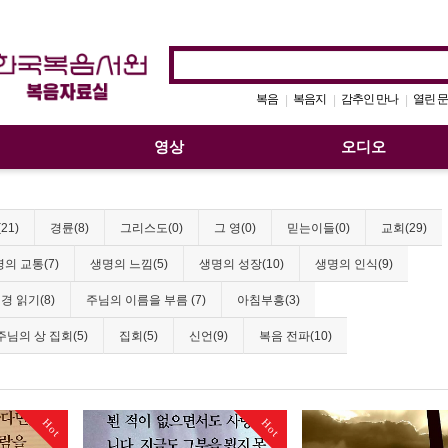
복음
복음지
감추인 만나
열린 문
|
|
|
영상
오디오
21)
경륜(8)
그리스도(0)
그 영(0)
믿는이들(0)
교회(29)
의 교통(7)
생명의 느낌(5)
생명의 성장(10)
생명의 인식(9)
경 읽기(8)
주님의 이름을 부름 (7)
아침부흥(3)
주님의 상 집회(5)
집회(5)
신언(9)
복음 전파(10)
Hot
Hot