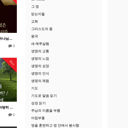
그 영
믿는이들
교회
그리스도의 몸
왕국
주님을 사랑함 5―우리가 하나님을 사랑하는 것은 그분께서 먼저 우리를 사랑하시어 우리를 위해 자신을 버리셨기…
새 예루살렘
0
생명의 교통
생명의 느낌
Hot
생명의 성장
생명의 인식
생명의 체험
기도
기도로 말씀 읽기
성경 읽기
주님을 사랑함 1―주님은 마땅히 우리가 유일하게 사랑하는 분이시다.
주님의 이름을 부름
0
아침부흥
영을 훈련하고 영 안에서 봉사함