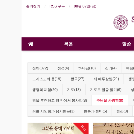
즐겨찾기
RSS 구독
08월 07일(금)
복음
말씀
전체(372)
성경(4)
하나님(10)
진리(4)
복음(
그리스도의 몸(19)
왕국(27)
새 예루살렘(21)
생명
생명의 체험(20)
기도(13)
기도로 말씀 읽기(6)
성
영을 훈련하고 영 안에서 봉사함(8)
주님을 사랑함(8)
죄를 시인함과 용서받음(3)
찬송과 찬미(5)
헌신(8)
Hot