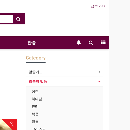
접속 298
찬송
Category
말씀카드
회복역 말씀
성경
하나님
진리
복음
경륜
Hot
그리스도