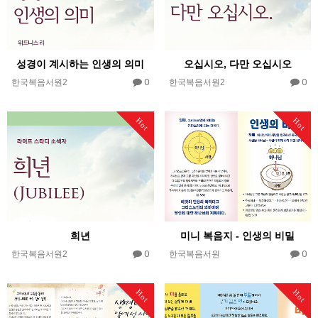
성경이 계시하는 인생의 의미
오십시오, 다만 오십시오
0
0
한국복음서원2
한국복음서원2
Hot
Hot
희년
미니 복음지 - 인생의 비밀
0
0
한국복음서원2
한국복음서원
Hot
Hot