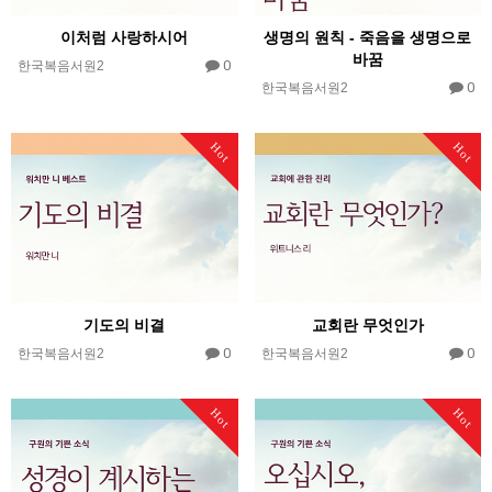
이처럼 사랑하시어
생명의 원칙 - 죽음을 생명으로
바꿈
0
한국복음서원2
0
한국복음서원2
Hot
Hot
기도의 비결
교회란 무엇인가
0
0
한국복음서원2
한국복음서원2
Hot
Hot