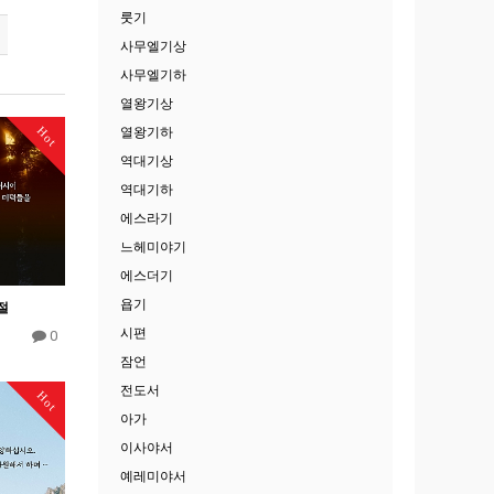
룻기
사무엘기상
사무엘기하
열왕기상
Hot
열왕기하
역대기상
역대기하
에스라기
느헤미야기
에스더기
욥기
절
시편
0
잠언
전도서
Hot
아가
이사야서
예레미야서