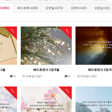
서(61)
베드로후서(20)
요한일서(72)
요한이서(2)
요한삼서(1)
Hot
Hot
11절
베드로전서 1장 8절
베드로전서 2장 9
0
0
한국복음서원2
한국복음서원2
Hot
Hot