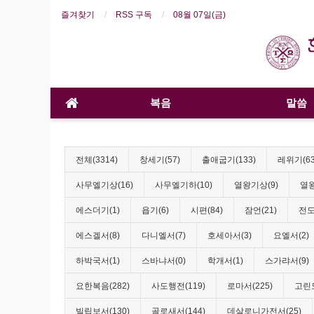
즐겨찾기
RSS 구독
08월 07일(금)
복음
말씀
전체(3314)
창세기(57)
출애굽기(133)
레위기(63
사무엘기상(16)
사무엘기하(10)
열왕기상(9)
열왕
에스더기(1)
욥기(6)
시편(84)
잠언(21)
전도
에스겔서(8)
다니엘서(7)
호세아서(3)
요엘서(2)
하박국서(1)
스바냐서(0)
학개서(1)
스가랴서(9)
요한복음(282)
사도행전(119)
로마서(225)
고린도
빌립보서(130)
골로새서(144)
데살로니가전서(25)