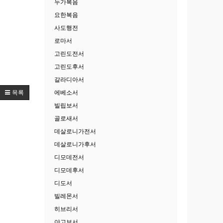
누가복음
요한복음
사도행전
로마서
고린도전서
고린도후서
갈라디아서
에베소서
목록
빌립보서
골로새서
데살로니가전서
데살로니가후서
디모데전서
디모데후서
디도서
빌레몬서
히브리서
야고보서