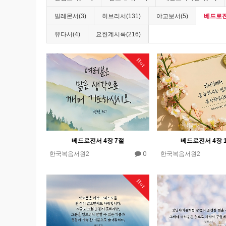
빌레몬서(3)
히브리서(131)
야고보서(5)
베드로전
유다서(4)
요한계시록(216)
Hot
베드로전서 4장 7절
베드로전서 4장 
0
한국복음서원2
한국복음서원2
Hot