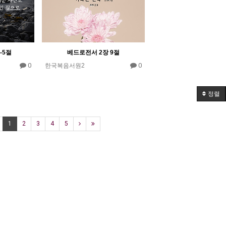
-5절
베드로전서 2장 9절
0
0
한국복음서원2
정렬
1
2
3
4
5