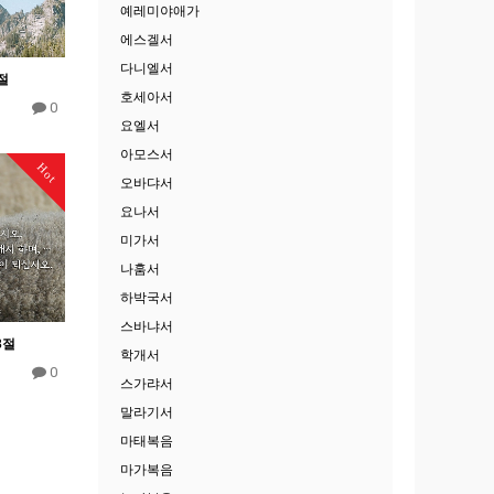
예레미야애가
에스겔서
다니엘서
절
호세아서
0
요엘서
아모스서
Hot
오바댜서
요나서
미가서
나훔서
하박국서
스바냐서
3절
학개서
0
스가랴서
말라기서
마태복음
마가복음