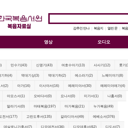
감추인 만나
복음지
열린 문
복음
|
|
|
영상
오디오
)
민수기(43)
신명기(43)
여호수아기(13)
사사기(12)
룻기(
기하(4)
역대기상(3)
역대기하(2)
에스라기(2)
느헤미야기(8)
서(2)
아가(16)
이사야서(16)
예레미야서(30)
예레미야애가(4)
아모스서(1)
오바댜서(0)
요나서(0)
미가서(1)
나훔서(0)
말라기서(0)
마태복음(197)
마가복음(21)
누가복음(49)
전서(177)
고린도후서(135)
갈라디아서(49)
에베소서(376)
데살로니가후서(7)
디모데전서(36)
디모데후서(62)
디도서(7)