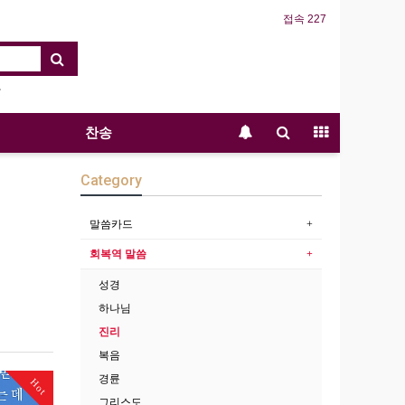
접속 227
찬송
Category
말씀카드
회복역 말씀
성경
하나님
진리
복음
경륜
Hot
그리스도