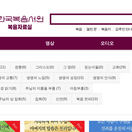
복음
열린 문
복음지
감추인 만나
|
|
|
영상
오디오
21)
경륜(8)
그리스도(0)
그 영(0)
믿는이들(0)
교회(29)
의 교통(7)
생명의 느낌(5)
생명의 성장(10)
생명의 인식(9)
경 읽기(8)
주님의 이름을 부름 (7)
아침부흥(3)
주님의 상 집회(5)
집회(5)
신언(9)
복음 전파(10)
Hot
Hot