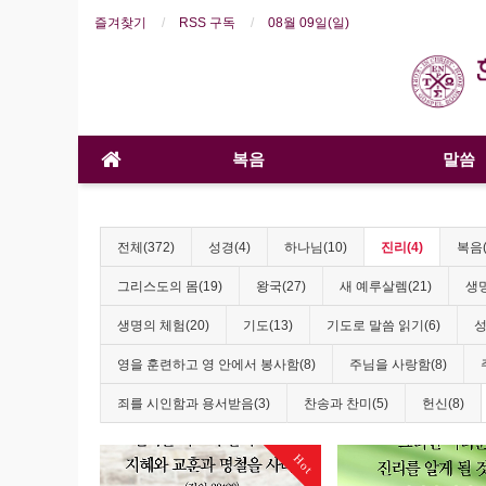
즐겨찾기
RSS 구독
08월 09일(일)
복음
말씀
전체(372)
성경(4)
하나님(10)
진리(4)
복음(
그리스도의 몸(19)
왕국(27)
새 예루살렘(21)
생명
생명의 체험(20)
기도(13)
기도로 말씀 읽기(6)
성
영을 훈련하고 영 안에서 봉사함(8)
주님을 사랑함(8)
죄를 시인함과 용서받음(3)
찬송과 찬미(5)
헌신(8)
Hot