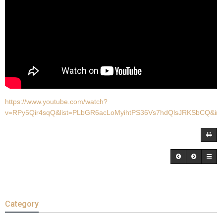
https://www.youtube.com/watch?
v=RPy5Qir4sqQ&list=PLbGR6acLoMyihtPS36Vs7hdQlsJRKSbCQ&in
Category