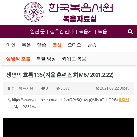
열린 문
감추인 만나
복음지
복음
|
|
|
메인
복음
말씀
영상
오디오
찬송
생명의 흐름
특별 영상
키워드 복음
생명의 흐름 135 (겨울 훈련 집회 M6 / 2021.2.22)
한국복음서원
0
5,077
2021.02.22 09:45
https://www.youtube.com/watch?v=RPy5Qir4sqQ&list=PLbGR6a
1,612
cLoMyihtPS36Vs…