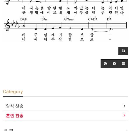
Category
양식 찬송
훈련 찬송
새 글
+