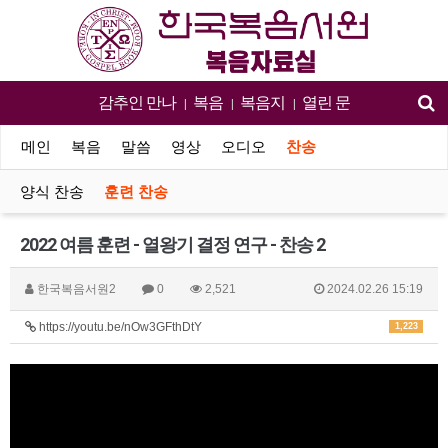
감추인 만나
복음
복음지
열린 문
|
|
|
메인
복음
말씀
영상
오디오
찬송
양식 찬송
훈련 찬송
2022 여름 훈련 - 열왕기 결정 연구 - 찬송 2
한국복음서원2
0
2,521
2024.02.26 15:19
https://youtu.be/nOw3GFthDtY
1,223