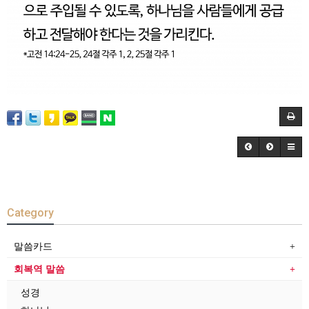
Category
말씀카드
회복역 말씀
성경