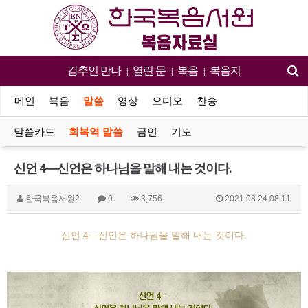
감추인 만나
열린 문
복음
복음지
|
|
|
메인
복음
말씀
영상
오디오
찬송
말씀카드
회복역 말씀
금언
기도
신언 4―신언은 하나님을 말해 내는 것이다.
한국복음서원2
0
3,756
2021.08.24 08:11
신언 4―신언은 하나님을 말해 내는 것이다.