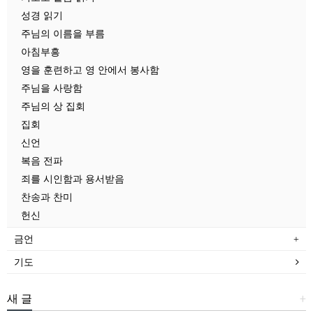
성경 읽기
주님의 이름을 부름
아침부흥
영을 훈련하고 영 안에서 봉사함
주님을 사랑함
주님의 상 집회
집회
신언
복음 전파
죄를 시인함과 용서받음
찬송과 찬미
헌신
금언
기도
새 글
+