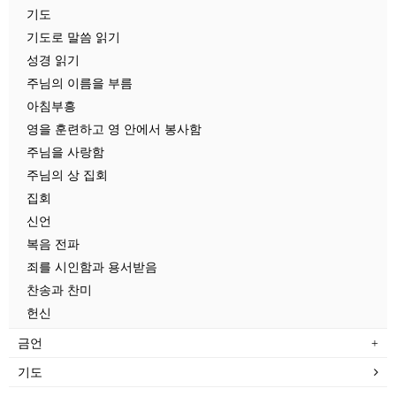
기도
기도로 말씀 읽기
성경 읽기
주님의 이름을 부름
아침부흥
영을 훈련하고 영 안에서 봉사함
주님을 사랑함
주님의 상 집회
집회
신언
복음 전파
죄를 시인함과 용서받음
찬송과 찬미
헌신
금언
기도