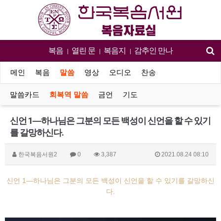
복음
열린 문
복음지
감추인 만나
|
|
|
메인
복음
말씀
영상
오디오
찬송
말씀카드
회복역 말씀
금언
기도
신언 1―하나님은 그분의 모든 백성이 신언을 할 수 있기
를 갈망하신다.
한국복음서원2
0
3,387
2021.08.24 08:10
신언 1―하나님은 그분의 모든 백성이 신언을 할 수 있기를 갈망하신
다.