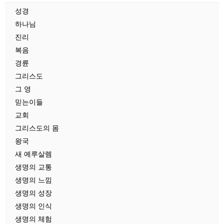
성경
하나님
진리
복음
경륜
그리스도
그 영
믿는이들
교회
그리스도의 몸
왕국
새 예루살렘
생명의 교통
생명의 느낌
생명의 성장
생명의 인식
생명의 체험