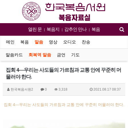
열린 문
복음지
감추인 만나
복음
|
|
|
메인
복음
말씀
영상
오디오
찬송
말씀카드
회복역 말씀
금언
기도
집회 4―우리는 사도들의 가르침과 교통 안에 꾸준히 머
물러야 한다.
한국복음서원2
0
3,318
2021.08.17 08:37
집회 4―우리는 사도들의 가르침과 교통 안에 꾸준히 머물러야 한다.