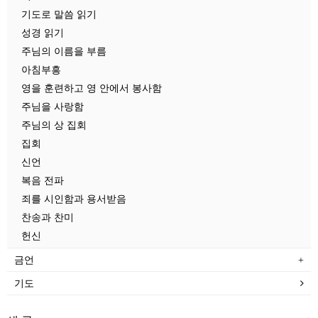
기도로 말씀 읽기
성경 읽기
주님의 이름을 부름
아침부흥
영을 훈련하고 영 안에서 봉사함
주님을 사랑함
주님의 상 집회
집회
신언
복음 전파
죄를 시인함과 용서받음
찬송과 찬미
헌신
금언
기도