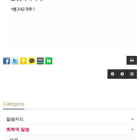
Category
말씀카드
회복역 말씀
성경