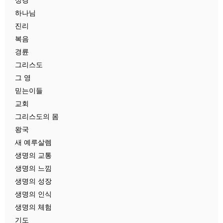
하나님
진리
복음
경륜
그리스도
그 영
믿는이들
교회
그리스도의 몸
왕국
새 예루살렘
생명의 교통
생명의 느낌
생명의 성장
생명의 인식
생명의 체험
기도