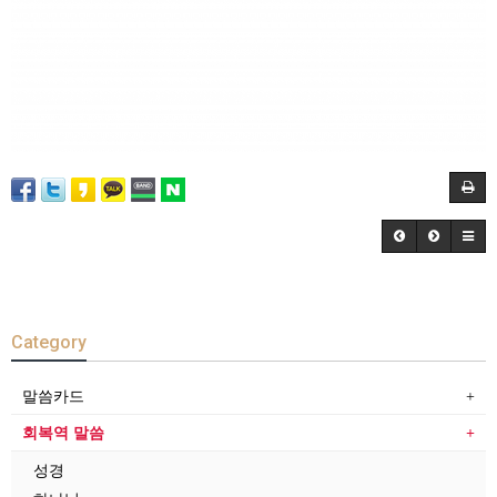
Category
말씀카드
회복역 말씀
성경