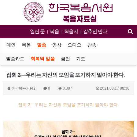
열린 문
복음
복음지
감추인 만나
|
|
|
메인
복음
말씀
영상
오디오
찬송
말씀카드
회복역 말씀
금언
기도
집회 2―우리는 자신의 모임을 포기하지 말아야 한다.
한국복음서원2
0
3,307
2021.08.17 08:36
집회 2―우리는 자신의 모임을 포기하지 말아야 한다.