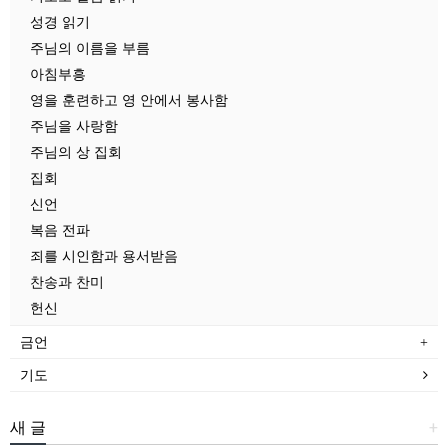
성경 읽기
주님의 이름을 부름
아침부흥
영을 훈련하고 영 안에서 봉사함
주님을 사랑함
주님의 상 집회
집회
신언
복음 전파
죄를 시인함과 용서받음
찬송과 찬미
헌신
금언
기도
새 글
+