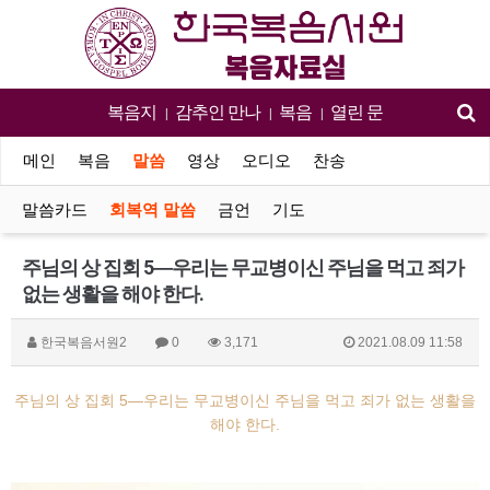
복음지
감추인 만나
복음
열린 문
|
|
|
메인
복음
말씀
영상
오디오
찬송
말씀카드
회복역 말씀
금언
기도
주님의 상 집회 5―우리는 무교병이신 주님을 먹고 죄가
없는 생활을 해야 한다.
한국복음서원2
0
3,171
2021.08.09 11:58
주님의 상 집회 5―우리는 무교병이신 주님을 먹고 죄가 없는 생활을
해야 한다.