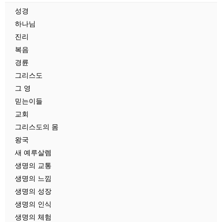
성경
하나님
진리
복음
경륜
그리스도
그 영
믿는이들
교회
그리스도의 몸
왕국
새 예루살렘
생명의 교통
생명의 느낌
생명의 성장
생명의 인식
생명의 체험