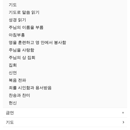
기도
기도로 말씀 읽기
성경 읽기
주님의 이름을 부름
아침부흥
영을 훈련하고 영 안에서 봉사함
주님을 사랑함
주님의 상 집회
집회
신언
복음 전파
죄를 시인함과 용서받음
찬송과 찬미
헌신
금언
기도