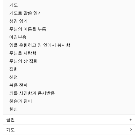
기도
기도로 말씀 읽기
성경 읽기
주님의 이름을 부름
아침부흥
영을 훈련하고 영 안에서 봉사함
주님을 사랑함
주님의 상 집회
집회
신언
복음 전파
죄를 시인함과 용서받음
찬송과 찬미
헌신
금언
기도