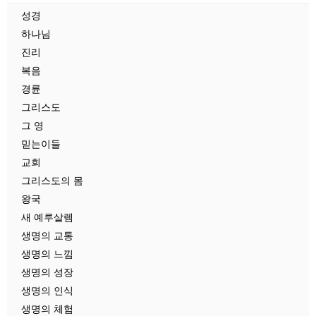
성경
하나님
진리
복음
경륜
그리스도
그 영
믿는이들
교회
그리스도의 몸
왕국
새 예루살렘
생명의 교통
생명의 느낌
생명의 성장
생명의 인식
생명의 체험