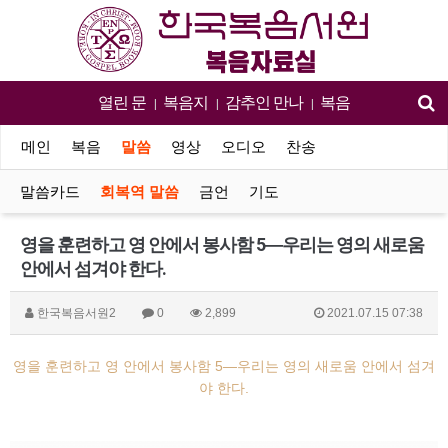
열린 문
복음지
감추인 만나
복음
|
|
|
메인
복음
말씀
영상
오디오
찬송
말씀카드
회복역 말씀
금언
기도
영을 훈련하고 영 안에서 봉사함 5―우리는 영의 새로움
안에서 섬겨야 한다.
한국복음서원2
0
2,899
2021.07.15 07:38
영을 훈련하고 영 안에서 봉사함 5―우리는 영의 새로움 안에서 섬겨
야 한다.