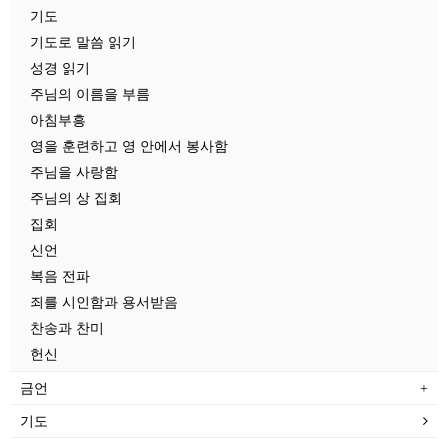
기도
기도로 말씀 읽기
성경 읽기
주님의 이름을 부름
아침부흥
영을 훈련하고 영 안에서 봉사함
주님을 사랑함
주님의 상 집회
집회
신언
복음 전파
죄를 시인함과 용서받음
찬송과 찬미
헌신
금언
기도