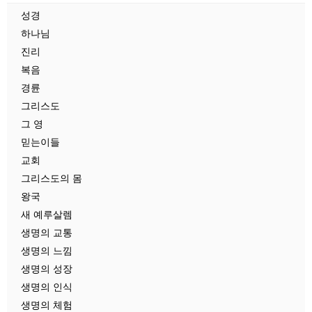
성경
하나님
진리
복음
경륜
그리스도
그 영
믿는이들
교회
그리스도의 몸
왕국
새 예루살렘
생명의 교통
생명의 느낌
생명의 성장
생명의 인식
생명의 체험