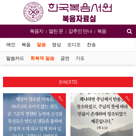
복음지
열린 문
감추인 만나
복음
|
|
|
메인
복음
말씀
영상
오디오
찬송
말씀카드
회복역 말씀
금언
기도
전체(372)
Hot
Hot