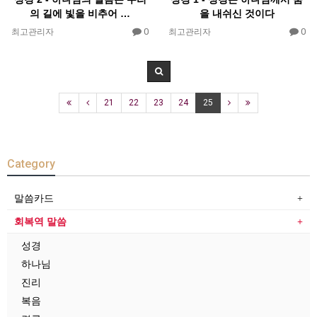
의 길에 빛을 비추어 …
을 내쉬신 것이다
0
0
최고관리자
최고관리자
21
22
23
24
25
Category
말씀카드
회복역 말씀
성경
하나님
진리
복음