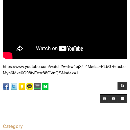
https://www.youtube.com/watch?v=i5w4ojX4-4M&list=PLbGR6acLo
Myh6Mxe0Q98fyFesr88QVnQS&index=1
Category