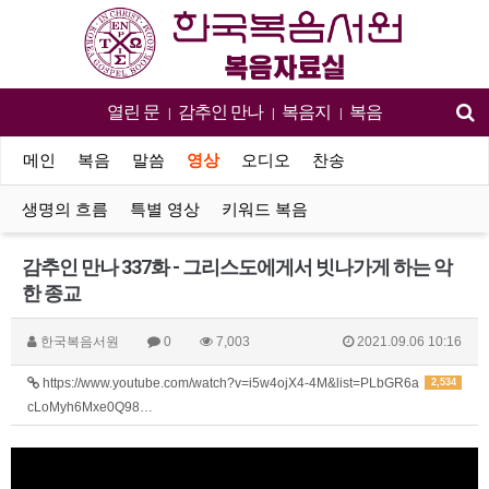
열린 문
감추인 만나
복음지
복음
|
|
|
메인
복음
말씀
영상
오디오
찬송
생명의 흐름
특별 영상
키워드 복음
감추인 만나 337화 - 그리스도에게서 빗나가게 하는 악
한 종교
한국복음서원
0
7,003
2021.09.06 10:16
https://www.youtube.com/watch?v=i5w4ojX4-4M&list=PLbGR6a
2,534
cLoMyh6Mxe0Q98…