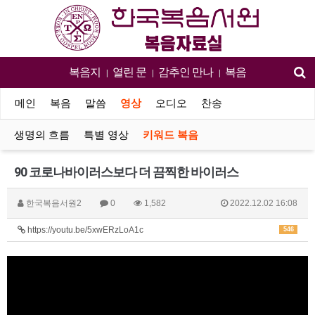
복음지
열린 문
감추인 만나
복음
|
|
|
메인
복음
말씀
영상
오디오
찬송
생명의 흐름
특별 영상
키워드 복음
90 코로나바이러스보다 더 끔찍한 바이러스
한국복음서원2
0
1,582
2022.12.02 16:08
https://youtu.be/5xwERzLoA1c
546