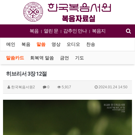
복음
열린 문
감추인 만나
복음지
|
|
|
메인
복음
말씀
영상
오디오
찬송
말씀카드
회복역 말씀
금언
기도
히브리서 3장 12절
한국복음서원2
0
5,917
2024.01.24 14:50