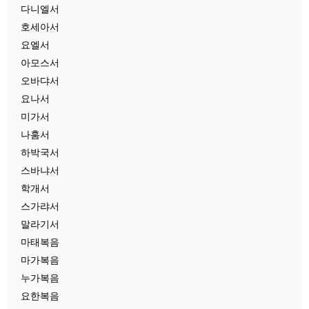
다니엘서
호세아서
요엘서
아모스서
오바댜서
요나서
미가서
나훔서
하박국서
스바냐서
학개서
스가랴서
말라기서
마태복음
마가복음
누가복음
요한복음