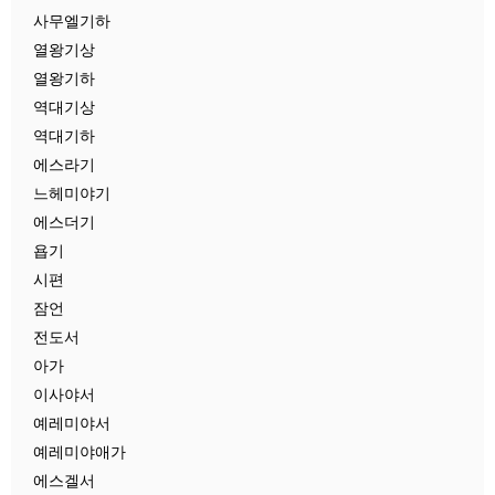
사무엘기하
열왕기상
열왕기하
역대기상
역대기하
에스라기
느헤미야기
에스더기
욥기
시편
잠언
전도서
아가
이사야서
예레미야서
예레미야애가
에스겔서