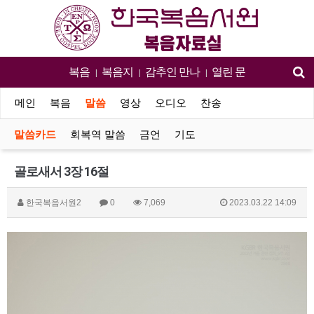
복음
복음지
감추인 만나
열린 문
|
|
|
메인
복음
말씀
영상
오디오
찬송
말씀카드
회복역 말씀
금언
기도
골로새서 3장 16절
한국복음서원2
0
7,069
2023.03.22 14:09