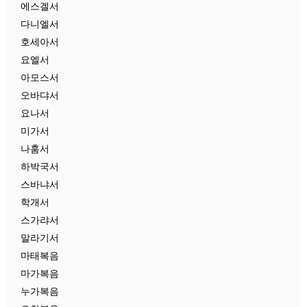
에스겔서
다니엘서
호세아서
요엘서
아모스서
오바댜서
요나서
미가서
나훔서
하박국서
스바냐서
학개서
스가랴서
말라기서
마태복음
마가복음
누가복음