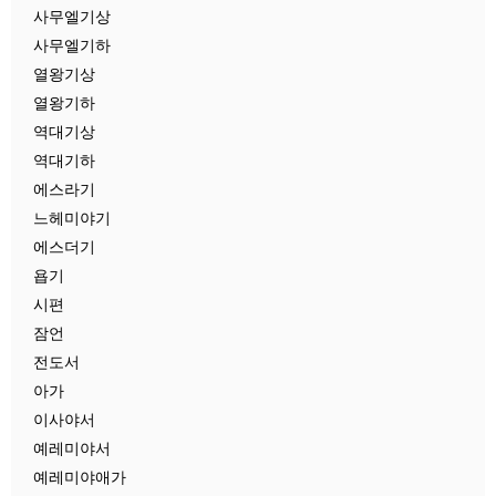
사무엘기상
사무엘기하
열왕기상
열왕기하
역대기상
역대기하
에스라기
느헤미야기
에스더기
욥기
시편
잠언
전도서
아가
이사야서
예레미야서
예레미야애가