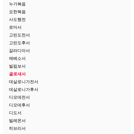
누가복음
요한복음
사도행전
로마서
고린도전서
고린도후서
갈라디아서
에베소서
빌립보서
골로새서
데살로니가전서
데살로니가후서
디모데전서
디모데후서
디도서
빌레몬서
히브리서