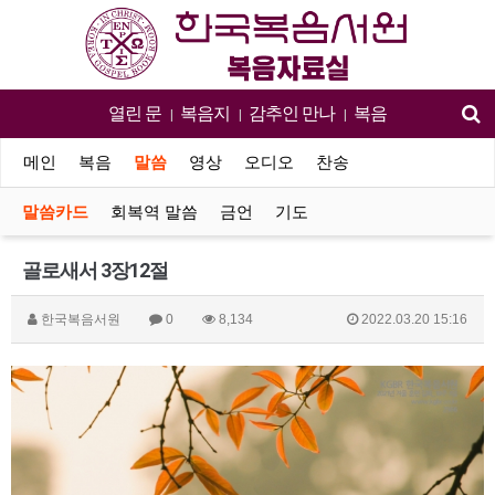
열린 문
복음지
감추인 만나
복음
|
|
|
메인
복음
말씀
영상
오디오
찬송
말씀카드
회복역 말씀
금언
기도
골로새서 3장12절
한국복음서원
0
8,134
2022.03.20 15:16