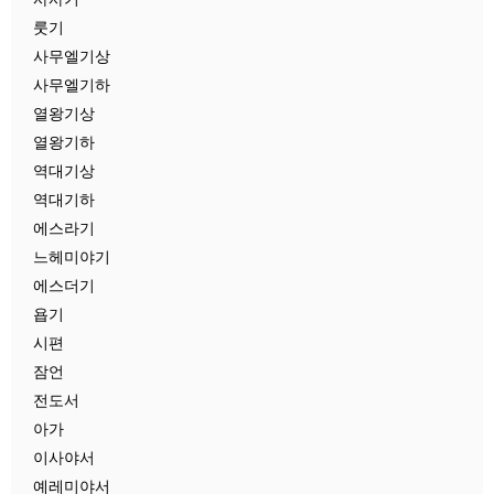
룻기
사무엘기상
사무엘기하
열왕기상
열왕기하
역대기상
역대기하
에스라기
느헤미야기
에스더기
욥기
시편
잠언
전도서
아가
이사야서
예레미야서