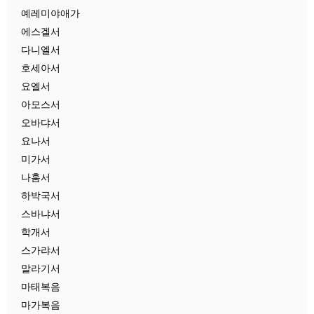
예레미야애가
에스겔서
다니엘서
호세아서
요엘서
아모스서
오바댜서
요나서
미가서
나훔서
하박국서
스바냐서
학개서
스가랴서
말라기서
마태복음
마가복음