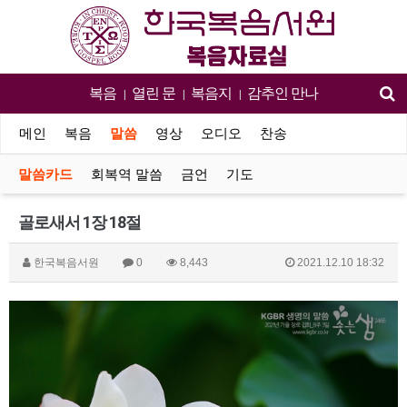
복음
열린 문
복음지
감추인 만나
|
|
|
메인
복음
말씀
영상
오디오
찬송
말씀카드
회복역 말씀
금언
기도
골로새서 1장 18절
한국복음서원
0
8,443
2021.12.10 18:32