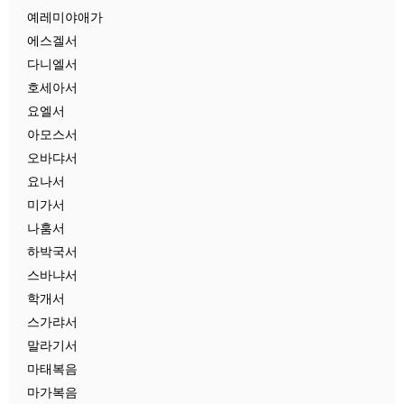
예레미야애가
에스겔서
다니엘서
호세아서
요엘서
아모스서
오바댜서
요나서
미가서
나훔서
하박국서
스바냐서
학개서
스가랴서
말라기서
마태복음
마가복음