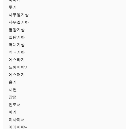
룻기
사무엘기상
사무엘기하
열왕기상
열왕기하
역대기상
역대기하
에스라기
느헤미야기
에스더기
욥기
시편
잠언
전도서
아가
이사야서
예레미야서