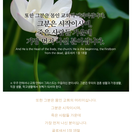
또한 그분은 몸인 교회의 머리이십니다
.
그분은 시작이시며
,
죽은 사람들 가운데
가장 먼저 나신 분이십니다
.
골로새서
1
장
18
절