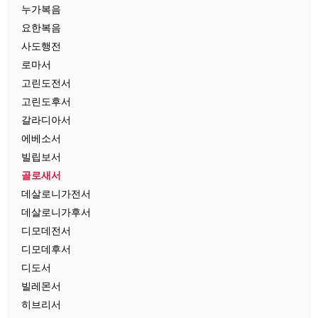
누가복음
요한복음
사도행전
로마서
고린도전서
고린도후서
갈라디아서
에베소서
빌립보서
골로새서
데살로니가전서
데살로니가후서
디모데전서
디모데후서
디도서
빌레몬서
히브리서