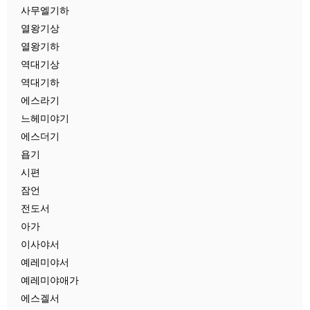
사무엘기하
열왕기상
열왕기하
역대기상
역대기하
에스라기
느헤미야기
에스더기
욥기
시편
잠언
전도서
아가
이사야서
예레미야서
예레미야애가
에스겔서