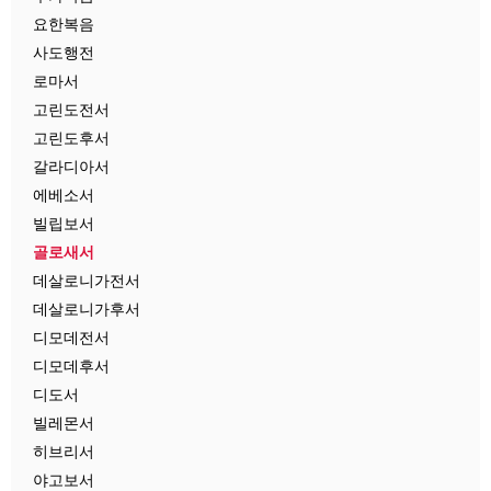
요한복음
사도행전
로마서
고린도전서
고린도후서
갈라디아서
에베소서
빌립보서
골로새서
데살로니가전서
데살로니가후서
디모데전서
디모데후서
디도서
빌레몬서
히브리서
야고보서