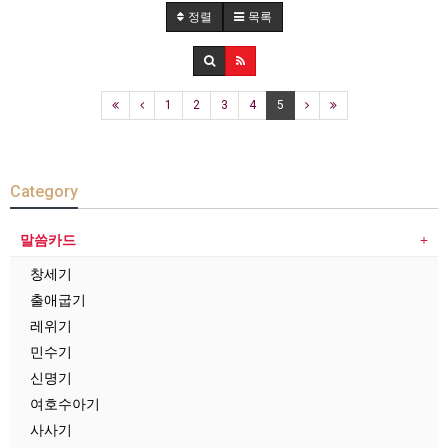
정렬
목록
1
2
3
4
5
Category
말씀카드
창세기
출애굽기
레위기
민수기
신명기
여호수아기
사사기