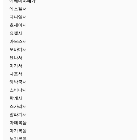
예레미야애가
에스겔서
다니엘서
호세아서
요엘서
아모스서
오바댜서
요나서
미가서
나훔서
하박국서
스바냐서
학개서
스가랴서
말라기서
마태복음
마가복음
누가복음