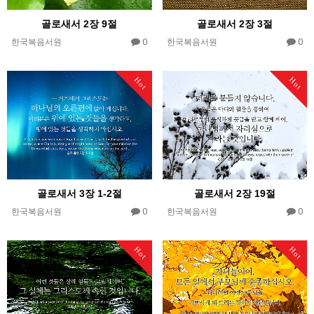
골로새서 2장 9절
골로새서 2장 3절
0
0
한국복음서원
한국복음서원
Hot
Hot
골로새서 3장 1-2절
골로새서 2장 19절
0
0
한국복음서원
한국복음서원
Hot
Hot