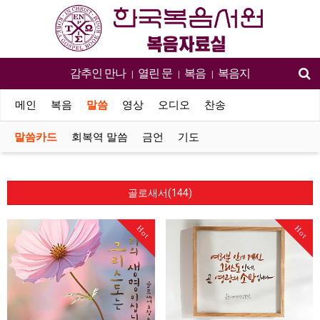
감추인 만나
열린 문
복음
복음지
|
|
|
메인
복음
말씀
영상
오디오
찬송
말씀카드
회복역 말씀
금언
기도
골로새서(144)
Hot
Hot