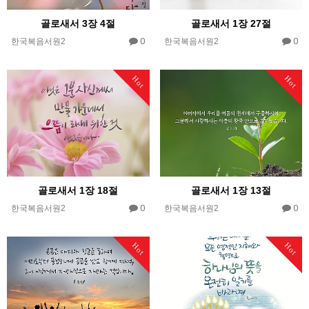
골로새서 3장 4절
골로새서 1장 27절
0
0
한국복음서원2
한국복음서원2
Hot
Hot
골로새서 1장 18절
골로새서 1장 13절
0
0
한국복음서원2
한국복음서원2
Hot
Hot