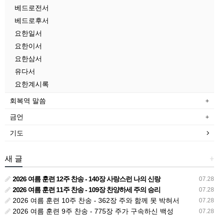
베드로전서
베드로후서
요한일서
요한이서
요한삼서
유다서
요한계시록
회복역 말씀
금언
기도
새 글
+
2026 여름 훈련 12주 찬송 - 140장 사랑스런 나의 신랑
07.28
2026 여름 훈련 11주 찬송 - 109장 찬양하세 주의 승리
07.28
2026 여름 훈련 10주 찬송 - 362장 주와 함께 못 박혀서
07.28
2026 여름 훈련 9주 찬송 - 775장 주가 구속하신 백성
07.28