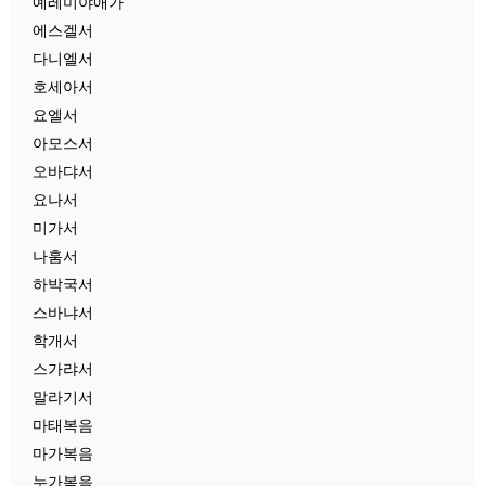
예레미야애가
에스겔서
다니엘서
호세아서
요엘서
아모스서
오바댜서
요나서
미가서
나훔서
하박국서
스바냐서
학개서
스가랴서
말라기서
마태복음
마가복음
누가복음