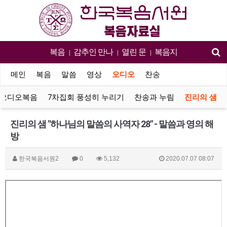
복음
감추인 만나
열린 문
복음지
|
|
|
메인
복음
말씀
영상
오디오
찬송
오디오복음
7차집회 풍성히 누리기
찬송과 누림
진리의 샘
진리의 샘 "하나님의 말씀의 사역자 28" - 말씀과 영의 해
방
한국복음서원2
0
5,132
2020.07.07 08:07