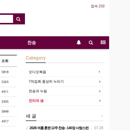
접속 232
찬송
Category
조회
오디오복음
5818
7차집회 풍성히 누리기
5265
찬송과 누림
4911
진리의 샘
5305
5848
새 글
+
4917
2026 여름 훈련 12주 찬송 - 140장 사랑스런 나의 신랑
07.28