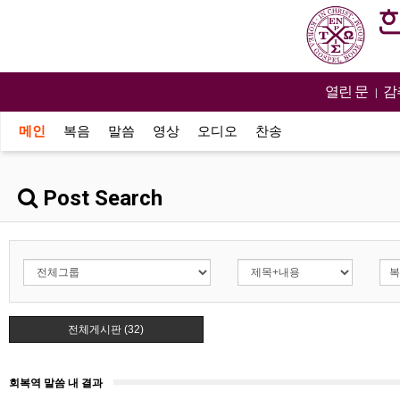
열린 문
감
|
메인
복음
말씀
영상
오디오
찬송
Post Search
전체게시판 (32)
회복역 말씀 내 결과