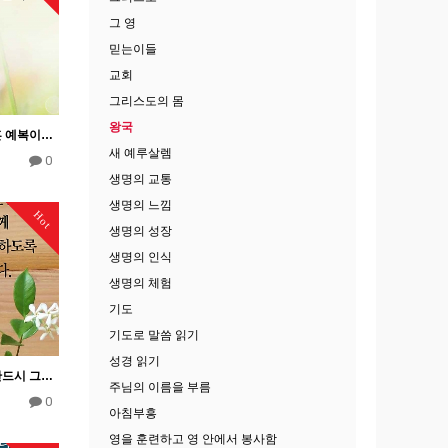
그 영
믿는이들
교회
그리스도의 몸
왕국
왕국 24―이기는 이는 결혼 예복이 된 주관적인 의가 있다.
새 예루살렘
0
생명의 교통
생명의 느낌
Hot
생명의 성장
생명의 인식
생명의 체험
기도
기도로 말씀 읽기
성경 읽기
왕국 20―우리의 생활은 반드시 그분 자신의 왕국과 영광 안으로 우리를 부르신 하나님께 합당해야 한다.
주님의 이름을 부름
0
아침부흥
영을 훈련하고 영 안에서 봉사함