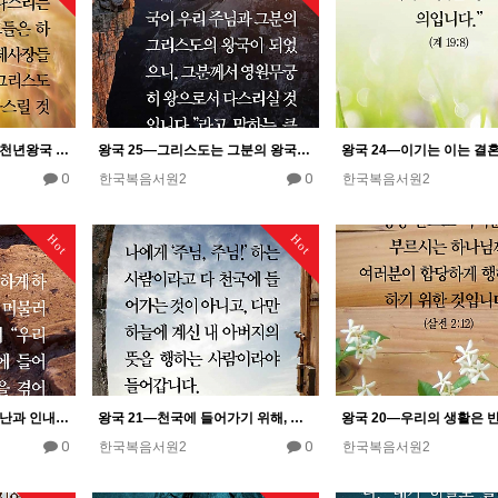
왕국 26―이기는 이들은 천년왕국 안에서 그리스도와 함께 왕으로서 다스릴 것이다.
왕국 25―그리스도는 그분의 왕국의 출현 안에서 왕이 되신다.
0
0
한국복음서원2
한국복음서원2
Hot
Hot
왕국 22―우리는 많은 환난과 인내를 겪음을 통하여 하나님의 왕국에 들어간다.
왕국 21―천국에 들어가기 위해, 우리는 아버지의 뜻을 행해야 한다.
0
0
한국복음서원2
한국복음서원2