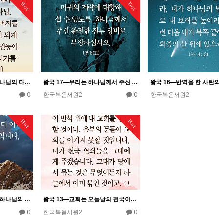
Hot
Hot
왕국 18―믿는 이들은 하나님의 다스림을 위해 왕국이 되어 가고 있다.
왕국 17―우리는 하나님께서 주신 완전한 전투 장비로 무장해 영적 전쟁에 참여해야 한다.
0
0
한국복음서원2
한국복음서원2
Hot
Hot
왕국 14―하나님의 영은 하나님의 왕국의 능력이다.
왕국 13―교회는 오늘날의 천국이다. 왕국의 실재인 교회는 묶고 푸는 권위를 가지고 있다.
0
0
한국복음서원2