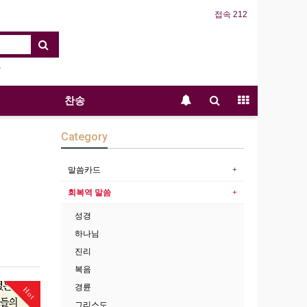
접속 212
찬송
Category
말씀카드
회복역 말씀
성경
하나님
진리
복음
경륜
Hot
그리스도