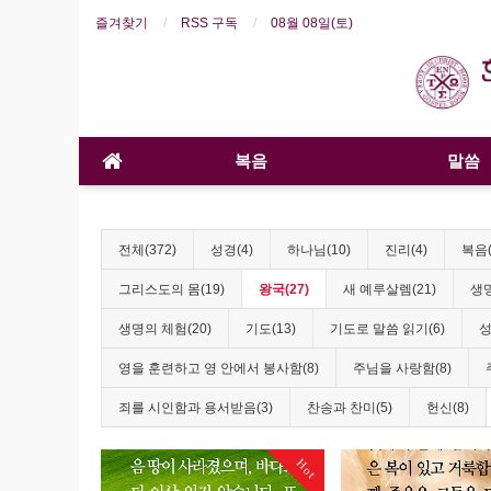
즐겨찾기
RSS 구독
08월 08일(토)
복음
말씀
전체(372)
성경(4)
하나님(10)
진리(4)
복음(
그리스도의 몸(19)
왕국(27)
새 예루살렘(21)
생명
생명의 체험(20)
기도(13)
기도로 말씀 읽기(6)
성
영을 훈련하고 영 안에서 봉사함(8)
주님을 사랑함(8)
죄를 시인함과 용서받음(3)
찬송과 찬미(5)
헌신(8)
Hot