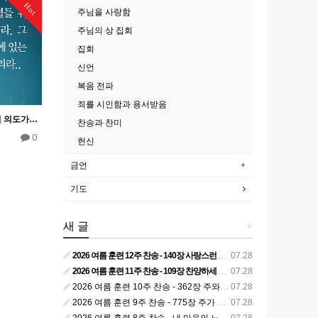
Hot
주님을 사랑함
주님의 상 집회
집회
신언
복음 전파
죄를 시인함과 용서받음
왕국 16―반역을 한 사탄의 의도가 하나님의 권위를 전복시키고 자신을 하나님과 동등한 위치로 높이려는 것이었…
찬송과 찬미
0
헌신
금언
기도
새 글
+
2026 여름 훈련 12주 찬송 - 140장 사랑스런 나의 신랑
07.28
2026 여름 훈련 11주 찬송 - 109장 찬양하세 주의 승리
07.28
2026 여름 훈련 10주 찬송 - 362장 주와 함께 못 박혀서
07.28
2026 여름 훈련 9주 찬송 - 775장 주가 구속하신 백성
07.28