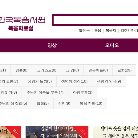
열린 문
복음
복음지
감추인 만나
|
|
|
영상
오디오
21)
경륜(8)
그리스도(0)
그 영(0)
믿는이들(0)
교회(29)
의 교통(7)
생명의 느낌(5)
생명의 성장(10)
생명의 인식(9)
경 읽기(8)
주님의 이름을 부름 (7)
아침부흥(3)
주님의 상 집회(5)
집회(5)
신언(9)
복음 전파(10)
Hot
Hot