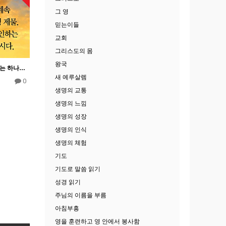
그 영
믿는이들
교회
그리스도의 몸
왕국
찬송과 찬미 2-우리의 찬미는 하나님께 희생 제물을 드리는 것이다.
새 예루살렘
0
생명의 교통
생명의 느낌
생명의 성장
생명의 인식
생명의 체험
기도
기도로 말씀 읽기
성경 읽기
주님의 이름을 부름
아침부흥
영을 훈련하고 영 안에서 봉사함