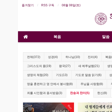
즐겨찾기
RSS 구독
08월 08일(토)
복음
말씀
전체(372)
성경(4)
하나님(10)
진리(4)
복음(
그리스도의 몸(19)
왕국(27)
새 예루살렘(21)
생명
생명의 체험(20)
기도(13)
기도로 말씀 읽기(6)
성
영을 훈련하고 영 안에서 봉사함(8)
주님을 사랑함(8)
죄를 시인함과 용서받음(3)
찬송과 찬미(5)
헌신(8)
Hot