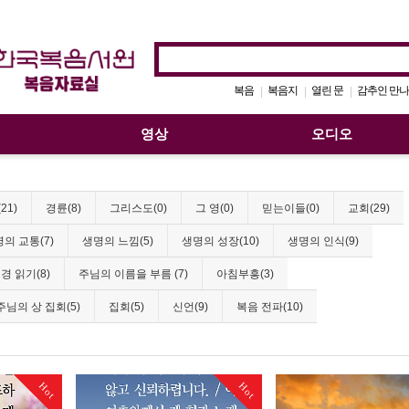
복음
복음지
열린 문
감추인 만나
|
|
|
영상
오디오
21)
경륜(8)
그리스도(0)
그 영(0)
믿는이들(0)
교회(29)
의 교통(7)
생명의 느낌(5)
생명의 성장(10)
생명의 인식(9)
경 읽기(8)
주님의 이름을 부름 (7)
아침부흥(3)
주님의 상 집회(5)
집회(5)
신언(9)
복음 전파(10)
Hot
Hot