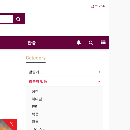
접속 264
찬송
Category
말씀카드
회복역 말씀
성경
하나님
진리
복음
경륜
Hot
그리스도