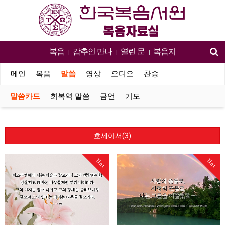
복음
감추인 만나
열린 문
복음지
|
|
|
메인
복음
말씀
영상
오디오
찬송
말씀카드
회복역 말씀
금언
기도
호세아서(3)
Hot
Hot