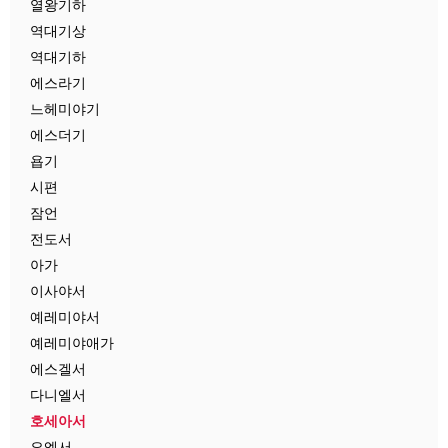
열왕기하
역대기상
역대기하
에스라기
느헤미야기
에스더기
욥기
시편
잠언
전도서
아가
이사야서
예레미야서
예레미야애가
에스겔서
다니엘서
호세아서
요엘서