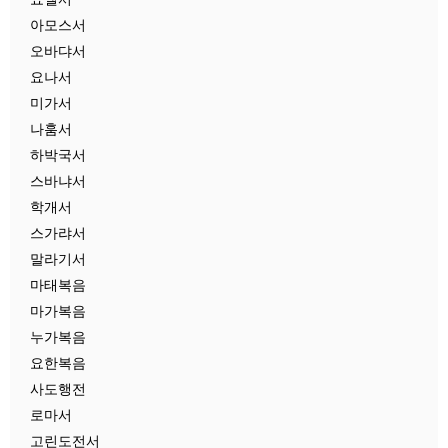
아모스서
오바댜서
요나서
미가서
나훔서
하박국서
스바냐서
학개서
스가랴서
말라기서
마태복음
마가복음
누가복음
요한복음
사도행전
로마서
고린도전서