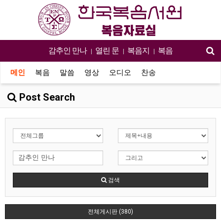
감추인 만나
열린 문
복음지
복음
|
|
|
메인
복음
말씀
영상
오디오
찬송
Post Search
검색
전체게시판 (380)