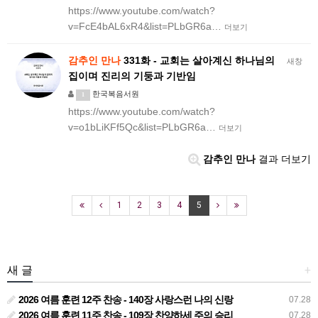
https://www.youtube.com/watch?
v=FcE4bAL6xR4&list=PLbGR6a…
더보기
감추인
만나
331화 - 교회는 살아계신 하나님의
새창
집이며 진리의 기둥과 기반임
한국복음서원
1
https://www.youtube.com/watch?
v=o1bLiKFf5Qc&list=PLbGR6a…
더보기
감추인 만나
결과 더보기
1
2
3
4
5
새 글
+
2026 여름 훈련 12주 찬송 - 140장 사랑스런 나의 신랑
07.28
2026 여름 훈련 11주 찬송 - 109장 찬양하세 주의 승리
07.28