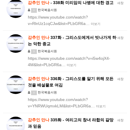
감추인
만나
- 338화 미리암의 나병에 대한 경고
새창
한국복음서원
1
https://www.youtube.com/watch?
v=RlnUz1cqCJw&list=PLbGR6a…
더보기
감추인
만나
337화 - 그리스도에게서 빗나가게 하
새창
는 악한 종교
한국복음서원
1
https://www.youtube.com/watch?v=i5w4ojX4-
4M&list=PLbGR6a…
더보기
감추인
만나
336화 - 그리스도를 알기 위해 모든
새창
것을 배설물로 여김
한국복음서원
1
https://www.youtube.com/watch?
v=YNRWUqmxkLM&list=PLbGR6a…
더보기
감추인
만나
335화 - 여리고의 창녀 라합의 갈망
새창
과 믿음