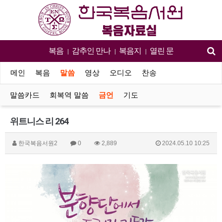
복음
감추인 만나
복음지
열린 문
|
|
|
메인
복음
말씀
영상
오디오
찬송
말씀카드
회복역 말씀
금언
기도
위트니스 리 264
한국복음서원2
0
2,889
2024.05.10 10:25