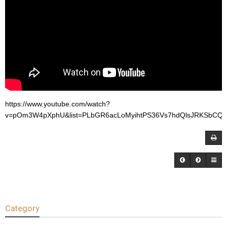
https://www.youtube.com/watch?
v=pOm3W4pXphU&list=PLbGR6acLoMyihtPS36Vs7hdQlsJRKSbCQ&
Category