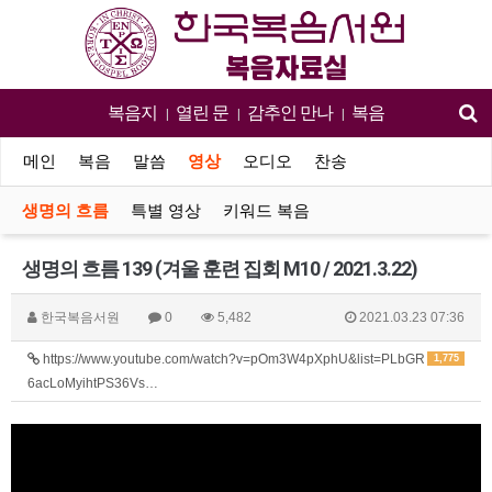
복음지
열린 문
감추인 만나
복음
|
|
|
메인
복음
말씀
영상
오디오
찬송
생명의 흐름
특별 영상
키워드 복음
생명의 흐름 139 (겨울 훈련 집회 M10 / 2021.3.22)
한국복음서원
0
5,482
2021.03.23 07:36
https://www.youtube.com/watch?v=pOm3W4pXphU&list=PLbGR
1,775
6acLoMyihtPS36Vs…