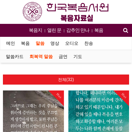
복음지
열린 문
감추인 만나
복음
|
|
|
메인
복음
말씀
영상
오디오
찬송
말씀카드
회복역 말씀
금언
기도
전체(32)
Hot
Hot