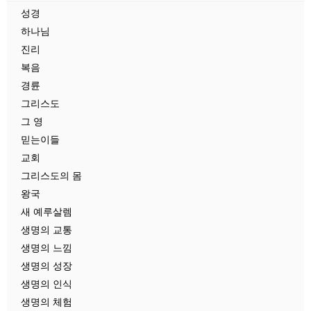
성경
하나님
진리
복음
경륜
그리스도
그 영
믿는이들
교회
그리스도의 몸
왕국
새 예루살렘
생명의 교통
생명의 느낌
생명의 성장
생명의 인식
생명의 체험