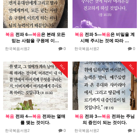
복음
전파 6―
복음
은 본래 모든
복음
전파 5―
복음
은 비밀을 계
믿는 사람을 구원에 이…
시해 주시는 것에 따라 …
0
0
한국복음서원2
한국복음서원2
Hot
Hot
복음
전파 4―
복음
전파는 열매
복음
전파 3―
복음
전파는 주님
를 맺는 것이다.
의 증인이 되는 것이다.
0
0
한국복음서원2
한국복음서원2