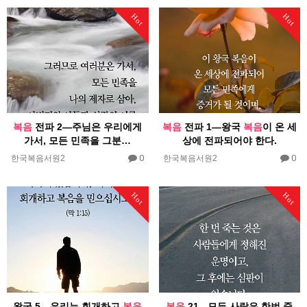
Hot
Hot
복음
전파 2―주님은 우리에게
복음
전파 1―왕국
복음
이 온 세
가서, 모든 민족을 그분…
상에 전파되어야 한다.
0
0
한국복음서원2
한국복음서원2
Hot
Hot
왕국 5―우리는 회개하고
복음
복음
21 - 모든 사람은 한번 죽