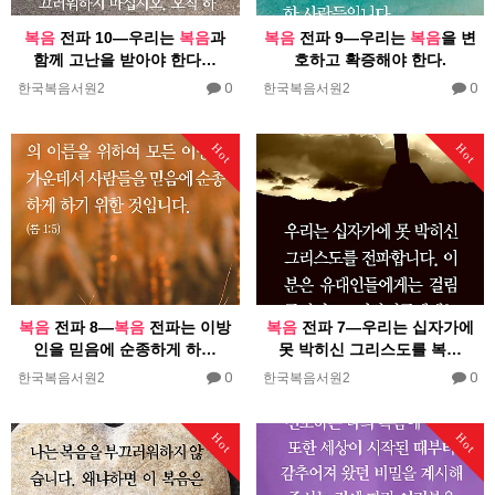
복음
전파 10―우리는
복음
과
복음
전파 9―우리는
복음
을 변
함께 고난을 받아야 한다…
호하고 확증해야 한다.
0
0
한국복음서원2
한국복음서원2
Hot
Hot
복음
전파 8―
복음
전파는 이방
복음
전파 7―우리는 십자가에
인을 믿음에 순종하게 하…
못 박히신 그리스도를 복…
0
0
한국복음서원2
한국복음서원2
Hot
Hot