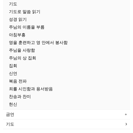
기도
기도로 말씀 읽기
성경 읽기
주님의 이름을 부름
아침부흥
영을 훈련하고 영 안에서 봉사함
주님을 사랑함
주님의 상 집회
집회
신언
복음 전파
죄를 시인함과 용서받음
찬송과 찬미
헌신
금언
기도