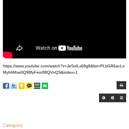
https://www.youtube.com/watch?v=JeSolLx68g8&list=PLbGR6acLo
Myh6Mxe0Q98fyFesr88QVnQS&index=1
Category