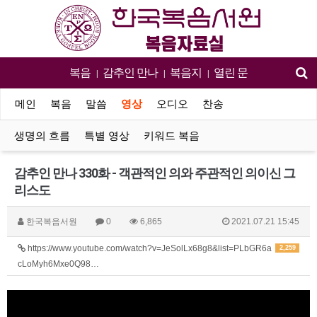
복음
감추인 만나
복음지
열린 문
|
|
|
메인
복음
말씀
영상
오디오
찬송
생명의 흐름
특별 영상
키워드 복음
감추인 만나 330화 - 객관적인 의와 주관적인 의이신 그
리스도
한국복음서원
0
6,865
2021.07.21 15:45
https://www.youtube.com/watch?v=JeSolLx68g8&list=PLbGR6a
2,259
cLoMyh6Mxe0Q98…