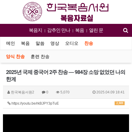
복음지
감추인 만나
복음
열린 문
|
|
|
메인
복음
말씀
영상
오디오
찬송
양식 찬송
훈련 찬송
2025년 국제 중국어 2주 찬송 ― 984장 소망 없었던 나의
한계
한국복음서원2
0
5,070
2025.04.09 18:41
https://youtu.be/rkBJPY3pTuE
2,989