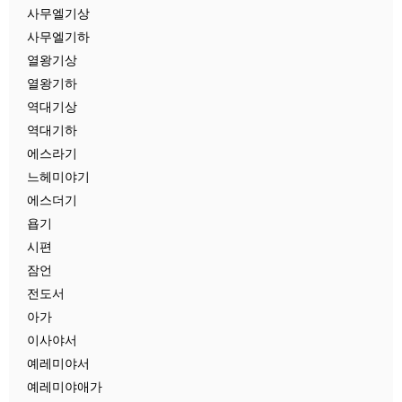
사무엘기상
사무엘기하
열왕기상
열왕기하
역대기상
역대기하
에스라기
느헤미야기
에스더기
욥기
시편
잠언
전도서
아가
이사야서
예레미야서
예레미야애가