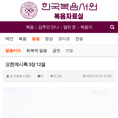
복음
감추인 만나
열린 문
복음지
|
|
|
메인
복음
말씀
영상
오디오
찬송
말씀카드
회복역 말씀
금언
기도
요한계시록 3장 12절
한국복음서원2
0
6,181
2023.10.10 10:00