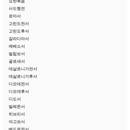
요한복음
사도행전
로마서
고린도전서
고린도후서
갈라디아서
에베소서
빌립보서
골로새서
데살로니가전서
데살로니가후서
디모데전서
디모데후서
디도서
빌레몬서
히브리서
야고보서
베드로전서