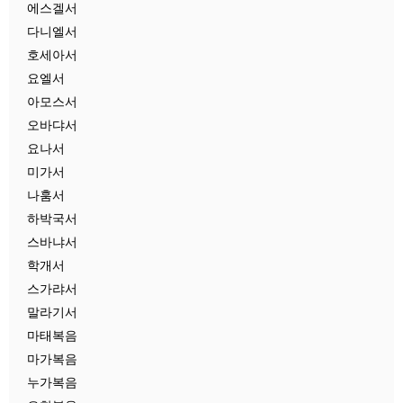
에스겔서
다니엘서
호세아서
요엘서
아모스서
오바댜서
요나서
미가서
나훔서
하박국서
스바냐서
학개서
스가랴서
말라기서
마태복음
마가복음
누가복음