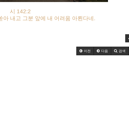
시 142:2
쏟아 내고 그분 앞에 내 어려움 아뢴다네.
이전
다음
검색