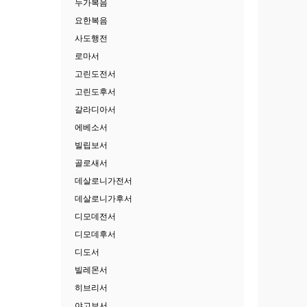
누가복음
요한복음
사도행전
로마서
고린도전서
고린도후서
갈라디아서
에베소서
빌립보서
골로새서
데살로니가전서
데살로니가후서
디모데전서
디모데후서
디도서
빌레몬서
히브리서
야고보서