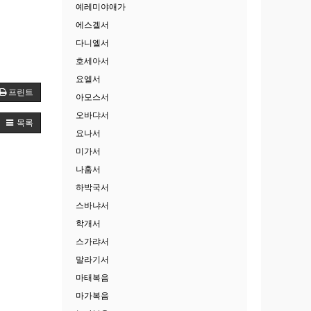
예레미야애가
에스겔서
다니엘서
호세아서
요엘서
프린트
아모스서
오바댜서
목록
요나서
미가서
나훔서
하박국서
스바냐서
학개서
스가랴서
말라기서
마태복음
마가복음