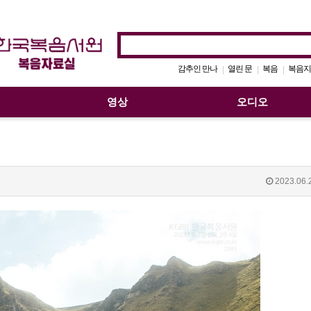
감추인 만나
열린 문
복음
복음지
|
|
|
영상
오디오
2023.06.