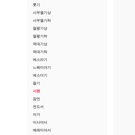
룻기
사무엘기상
사무엘기하
열왕기상
열왕기하
역대기상
역대기하
에스라기
느헤미야기
에스더기
욥기
시편
잠언
전도서
아가
이사야서
예레미야서