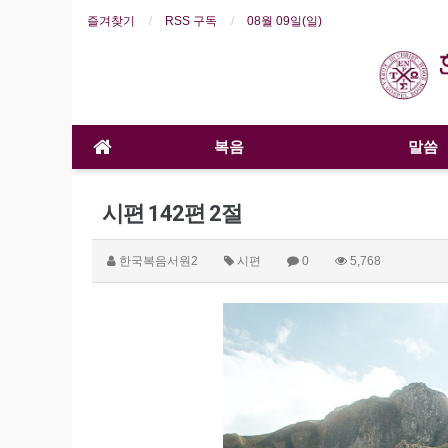
즐겨찾기
RSS 구독
08월 09일(일)
복음
말씀
시편 142편 2절
한국복음서원2
시편
0
5,768