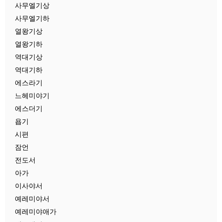
사무엘기상
사무엘기하
열왕기상
열왕기하
역대기상
역대기하
에스라기
느헤미야기
에스더기
욥기
시편
잠언
전도서
아가
이사야서
예레미야서
예레미야애가