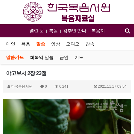
열린 문
복음
감추인 만나
복음지
|
|
|
메인
복음
말씀
영상
오디오
찬송
말씀카드
회복역 말씀
금언
기도
야고보서 2장 23절
한국복음서원
0
6,241
2021.11.17 09:54