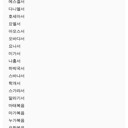
에스겔서
다니엘서
호세아서
요엘서
아모스서
오바댜서
요나서
미가서
나훔서
하박국서
스바냐서
학개서
스가랴서
말라기서
마태복음
마가복음
누가복음
요한복음