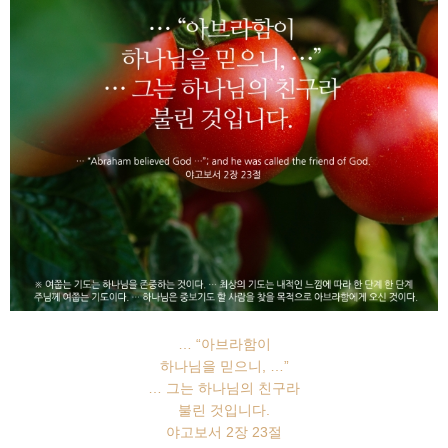
… “아브라함이
하나님을 믿으니, …”
… 그는 하나님의 친구라
불린 것입니다.
야고보서 2장 23절