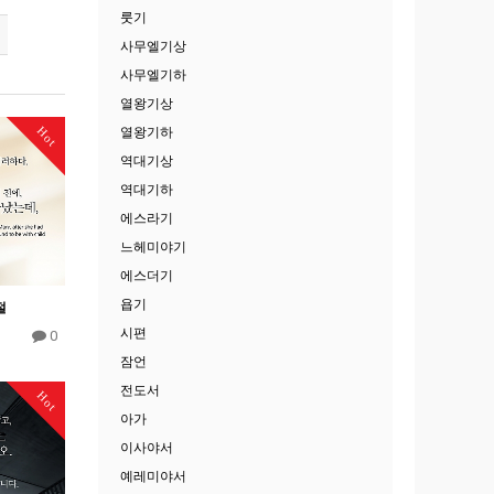
룻기
사무엘기상
사무엘기하
열왕기상
Hot
열왕기하
역대기상
역대기하
에스라기
느헤미야기
에스더기
욥기
절
시편
0
잠언
전도서
Hot
아가
이사야서
예레미야서