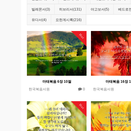
빌레몬서(3)
히브리서(131)
야고보서(5)
베드로전
유다서(4)
요한계시록(216)
Hot
마태복음 6장 10절
마태복음 16장 
0
한국복음서원
한국복음서원
Hot