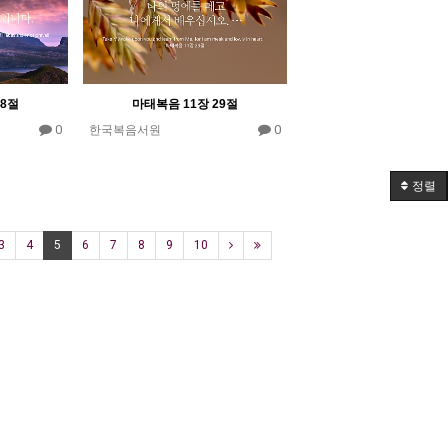
18절
마태복음 11장 29절
0
0
한국복음서원
정렬
3
4
5
6
7
8
9
10