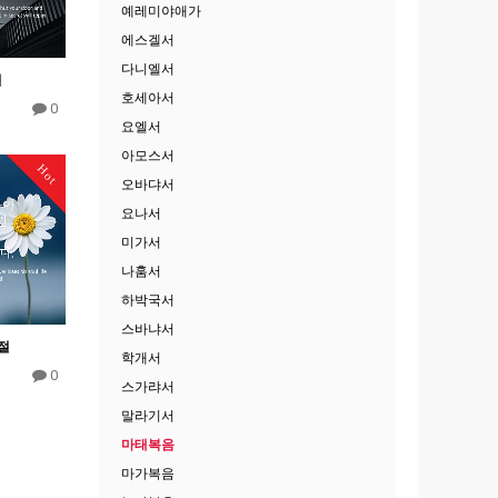
예레미야애가
에스겔서
다니엘서
절
호세아서
0
요엘서
아모스서
Hot
오바댜서
요나서
미가서
나훔서
하박국서
스바냐서
5절
학개서
0
스가랴서
말라기서
마태복음
마가복음