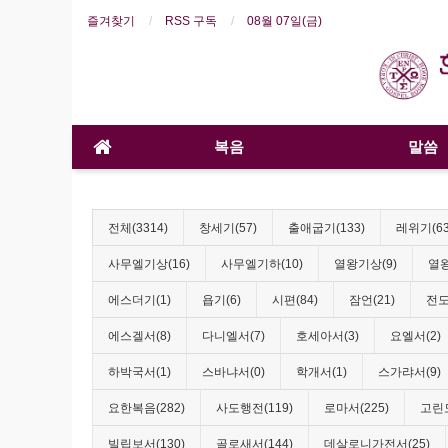
즐겨찾기
RSS 구독
08월 07일(금)
복음
말씀
전체(3314)
창세기(57)
출애굽기(133)
레위기(63
사무엘기상(16)
사무엘기하(10)
열왕기상(9)
열왕
에스더기(1)
욥기(6)
시편(84)
잠언(21)
전도
에스겔서(8)
다니엘서(7)
호세아서(3)
요엘서(2)
하박국서(1)
스바냐서(0)
학개서(1)
스가랴서(9)
요한복음(282)
사도행전(119)
로마서(225)
고린도
빌립보서(130)
골로새서(144)
데살로니가전서(25)