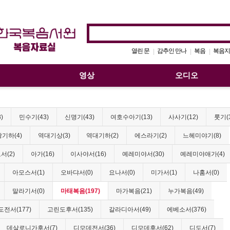
열린 문
감추인 만나
복음
복음지
|
|
|
영상
오디오
)
민수기(43)
신명기(43)
여호수아기(13)
사사기(12)
룻기(
기하(4)
역대기상(3)
역대기하(2)
에스라기(2)
느헤미야기(8)
서(2)
아가(16)
이사야서(16)
예레미야서(30)
예레미야애가(4)
아모스서(1)
오바댜서(0)
요나서(0)
미가서(1)
나훔서(0)
말라기서(0)
마태복음(197)
마가복음(21)
누가복음(49)
전서(177)
고린도후서(135)
갈라디아서(49)
에베소서(376)
데살로니가후서(7)
디모데전서(36)
디모데후서(62)
디도서(7)