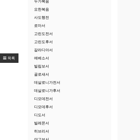
누가복음
요한복음
사도행전
로마서
고린도전서
고린도후서
갈라디아서
에베소서
목록
빌립보서
골로새서
데살로니가전서
데살로니가후서
디모데전서
디모데후서
디도서
빌레몬서
히브리서
야고보서