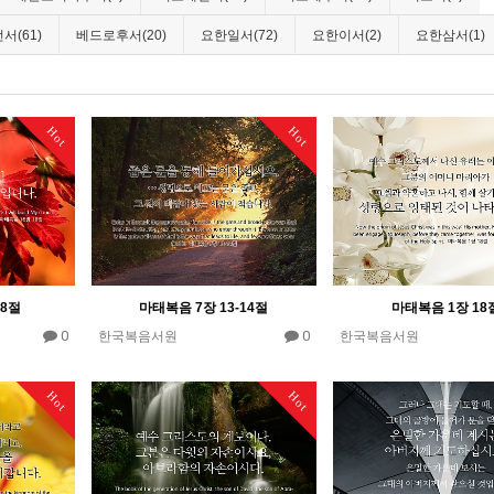
서(61)
베드로후서(20)
요한일서(72)
요한이서(2)
요한삼서(1)
Hot
Hot
18절
마태복음 7장 13-14절
마태복음 1장 18
0
0
한국복음서원
한국복음서원
Hot
Hot