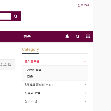
접속 244
찬송
Category
오디오복음
12 12:42
키워드복음
간증
7차집회 풍성히 누리기
찬송과 누림
진리의 샘