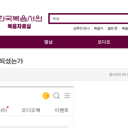
감추인 만나
복음지
열린 문
복음
|
|
|
영상
오디오
이 되셨는가
2020.06.