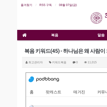
즐겨찾기
RSS 구독
08월 07일(금)
복음
말씀
복음 키워드(45) - 하나님은 왜 사람
최고관리자
키워드복음
0
11,015