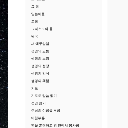
그 영
믿는이들
교회
그리스도의 몸
왕국
새 예루살렘
생명의 교통
생명의 느낌
생명의 성장
생명의 인식
생명의 체험
기도
기도로 말씀 읽기
성경 읽기
주님의 이름을 부름
아침부흥
영을 훈련하고 영 안에서 봉사함