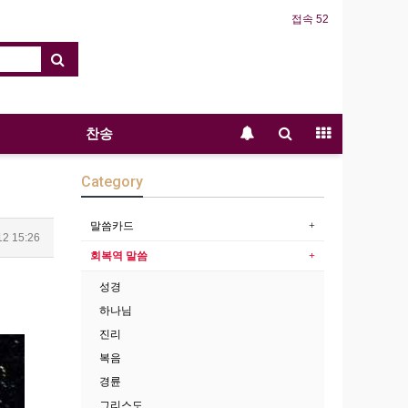
접속 52
찬송
Category
말씀카드
12 15:26
회복역 말씀
성경
하나님
진리
복음
경륜
그리스도