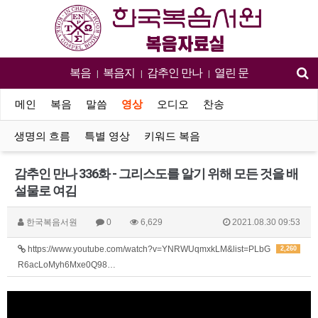
복음
복음지
감추인 만나
열린 문
|
|
|
메인
복음
말씀
영상
오디오
찬송
생명의 흐름
특별 영상
키워드 복음
감추인 만나 336화 - 그리스도를 알기 위해 모든 것을 배
설물로 여김
한국복음서원
0
6,629
2021.08.30 09:53
https://www.youtube.com/watch?v=YNRWUqmxkLM&list=PLbG
2,260
R6acLoMyh6Mxe0Q98…