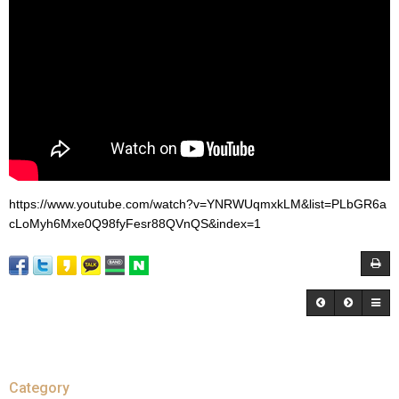
https://www.youtube.com/watch?v=YNRWUqmxkLM&list=PLbGR6a
cLoMyh6Mxe0Q98fyFesr88QVnQS&index=1
Category