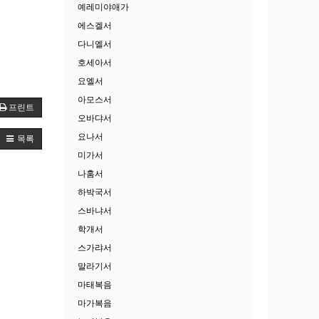
예레미야애가
에스겔서
다니엘서
호세아서
요엘서
아모스서
프린트
오바댜서
요나서
목록
미가서
나훔서
하박국서
스바냐서
학개서
스가랴서
말라기서
마태복음
마가복음