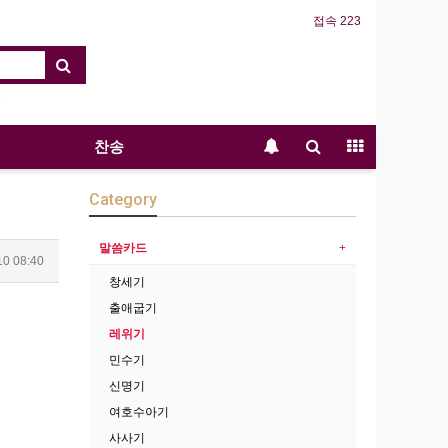
접속 223
찬송
Category
말씀카드
10 08:40
창세기
출애굽기
레위기
민수기
신명기
여호수아기
사사기