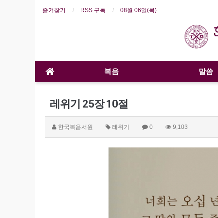
즐겨찾기
RSS 구독
08월 06일(목)
복음
말씀
레위기 25장 10절
한국복음서원
레위기
0
9,103