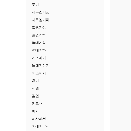
룻기
사무엘기상
사무엘기하
열왕기상
열왕기하
역대기상
역대기하
에스라기
느헤미야기
에스더기
욥기
시편
잠언
전도서
아가
이사야서
예레미야서