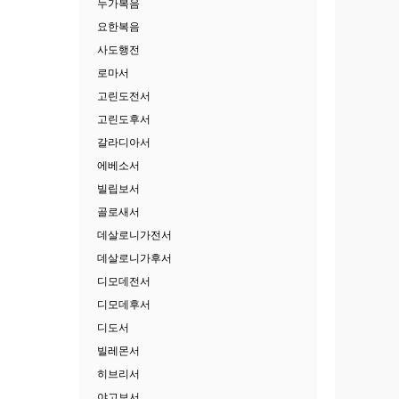
누가복음
요한복음
사도행전
로마서
고린도전서
고린도후서
갈라디아서
에베소서
빌립보서
골로새서
데살로니가전서
데살로니가후서
디모데전서
디모데후서
디도서
빌레몬서
히브리서
야고보서