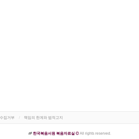
단수집거부
책임의 한계와 법적고지
한국복음서원 복음자료실
All rights reserved.