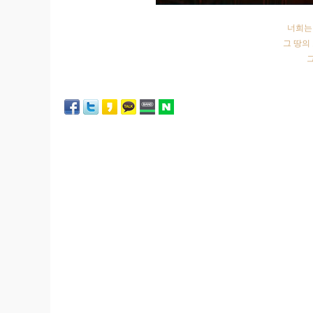
너희는
그 땅의
그