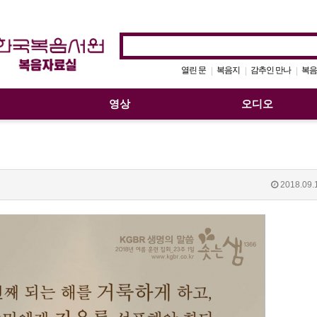
열린 문
복음지
감추인 만나
복음
|
|
|
영상
오디오
2018.09.