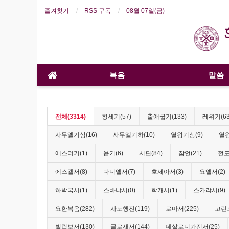
즐겨찾기
RSS 구독
08월 07일(금)
복음
말씀
전체(3314)
창세기(57)
출애굽기(133)
레위기(63
사무엘기상(16)
사무엘기하(10)
열왕기상(9)
열왕
에스더기(1)
욥기(6)
시편(84)
잠언(21)
전도
에스겔서(8)
다니엘서(7)
호세아서(3)
요엘서(2)
하박국서(1)
스바냐서(0)
학개서(1)
스가랴서(9)
요한복음(282)
사도행전(119)
로마서(225)
고린도
빌립보서(130)
골로새서(144)
데살로니가전서(25)