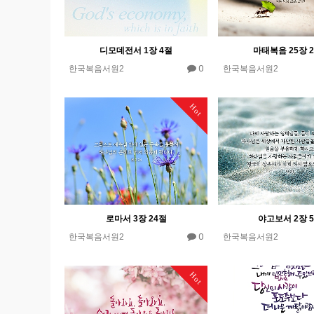
디모데전서 1장 4절
마태복음 25장 
0
한국복음서원2
한국복음서원2
Hot
로마서 3장 24절
야고보서 2장 
0
한국복음서원2
한국복음서원2
Hot