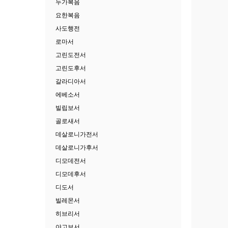
누가복음
요한복음
사도행전
로마서
고린도전서
고린도후서
갈라디아서
에베소서
빌립보서
골로새서
데살로니가전서
데살로니가후서
디모데전서
디모데후서
디도서
빌레몬서
히브리서
야고보서