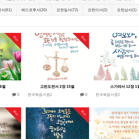
서(61)
베드로후서(20)
요한일서(72)
요한이서(2)
요한삼서(1)
Hot
Hot
6절
고린도전서 2장 15절
스가랴서 12장 1
0
0
한국복음서원2
한국복음서원2
Hot
Hot