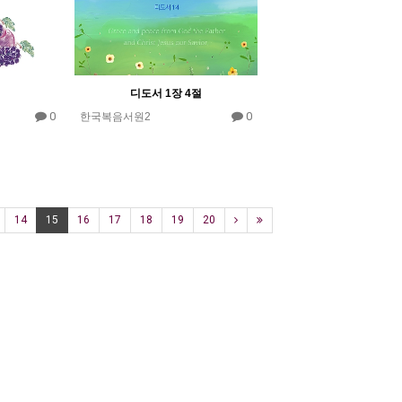
디도서 1장 4절
0
0
한국복음서원2
14
15
16
17
18
19
20