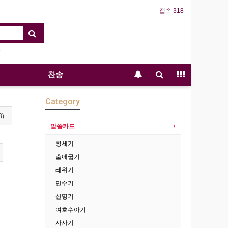
접속 318
찬송
Category
3)
말씀카드
창세기
출애굽기
레위기
민수기
신명기
여호수아기
사사기