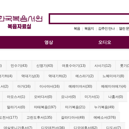
복음
복음지
감추인 만나
열린 문
|
|
|
영상
오디오
)
민수기(43)
신명기(43)
여호수아기(13)
사사기(12)
룻기(
기하(4)
역대기상(3)
역대기하(2)
에스라기(2)
느헤미야기(8)
서(2)
아가(16)
이사야서(16)
예레미야서(30)
예레미야애가(4)
아모스서(1)
오바댜서(0)
요나서(0)
미가서(1)
나훔서(0)
말라기서(0)
마태복음(197)
마가복음(21)
누가복음(49)
전서(177)
고린도후서(135)
갈라디아서(49)
에베소서(376)
데살로니가후서(7)
디모데전서(36)
디모데후서(62)
디도서(7)