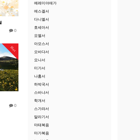
예레미야애가
에스겔서
다니엘서
절
호세아서
0
요엘서
아모스서
Hot
오바댜서
요나서
미가서
나훔서
하박국서
스바냐서
학개서
0
스가랴서
말라기서
마태복음
마가복음