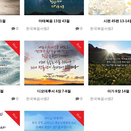
21절
마태복음 13장 43절
시편 45편 13-14
0
0
한국복음서원2
한국복음서원2
Hot
Hot
5절
디모데후서 4장 7-8절
아가 8장 14절
0
0
한국복음서원2
한국복음서원2
Hot
Hot