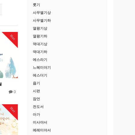
룻기
사무엘기상
사무엘기하
열왕기상
Hot
열왕기하
역대기상
역대기하
에스라기
느헤미야기
에스더기
욥기
절
시편
0
잠언
전도서
Hot
아가
이사야서
예레미야서