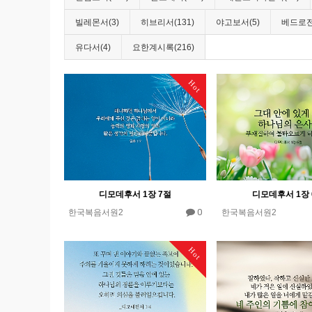
빌레몬서(3)
히브리서(131)
야고보서(5)
베드로전
유다서(4)
요한계시록(216)
Hot
디모데후서 1장 7절
디모데후서 1장 
0
한국복음서원2
한국복음서원2
Hot