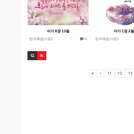
아가 6장 13절
아가 1장 2절
0
한국복음서원2
한국복음서원2
11
12
13